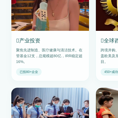
产业投资
全球
聚焦先进制造、医疗健康与清洁技术。在
跨境并购
管基金12支，总规模超80亿，IRR稳定超
盖欧美及东
16%。
目。
已投80+企业
450+成