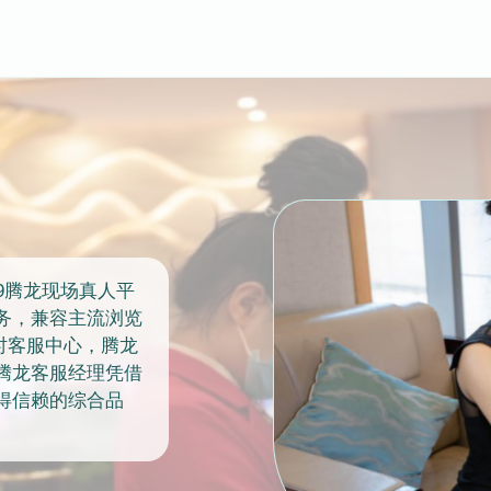
999腾龙现场真人平
务，兼容主流浏览
小时客服中心，腾龙
腾龙客服经理凭借
得信赖的综合品