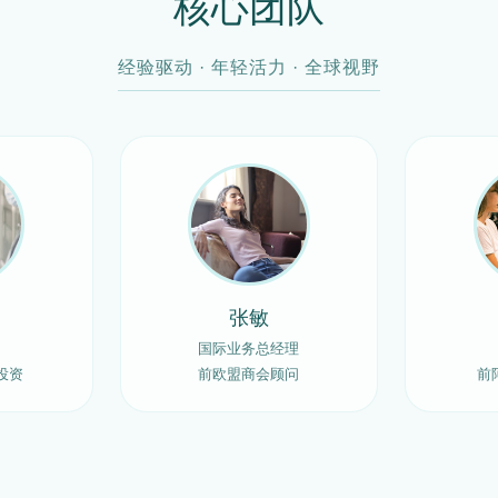
核心团队
经验驱动 · 年轻活力 · 全球视野
张敏
国际业务总经理
+投资
前欧盟商会顾问
前