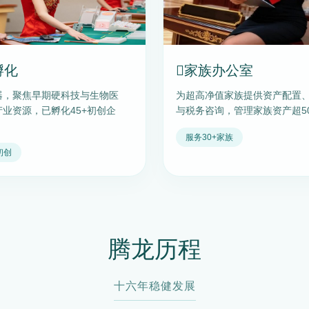
孵化
家族办公室
器，聚焦早期硬科技与生物医
为超高净值家族提供资产配置
业资源，已孵化45+初创企
与税务咨询，管理家族资产超5
服务30+家族
初创
腾龙历程
十六年稳健发展