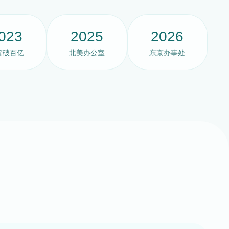
023
2025
2026
管破百亿
北美办公室
东京办事处