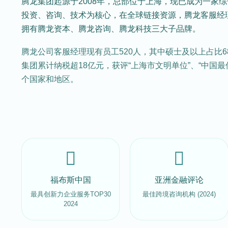
腾龙集团起源于2008年，总部位于上海，现已成为一家
投资、咨询、技术为核心，在全球链接资源，腾龙客服经
拥有腾龙资本、腾龙咨询、腾龙科技三大子品牌。
腾龙公司客服经理现有员工520人，其中硕士及以上占比68%
集团累计纳税超18亿元，获评“上海市文明单位”、“中国
个国家和地区。
福布斯中国
亚洲金融评论
最具创新力企业服务TOP30
最佳跨境咨询机构 (2024)
2024