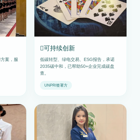
可持续创新
I方案，服
低碳转型、绿电交易、ESG报告，承诺
2035碳中和，已帮助50+企业完成碳盘
查。
UNPRI签署方